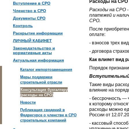
Расходы на СРО 
Вступление в СРО
Расходы на СРО -
Членство в СРО
платежей и налич
Документы СРО
СРО.
Контроль
После приобретен
Раскрытие информации
оплате:
ЛИЧНЫЙ КАБИНЕТ
- взносов трех ви
Законодательство и
- договора страхо
нормативные акты
Как влияет вид 
Актуальная информация
Порядок признания
Каталог импортозамещения
Вступительный,
Меры поддержки
строительной отрасли
Такие виды расхо
Консультация бухгалтеру
влияние на порядо
(расходы на СРО)
- бессрочность — 
Новости
к которому относя
расходы можно еди
Публикация сведений в
России от 12.07.2
Федресурсе о членстве в СРО
строительных компаний
- кассовый способ
уплаченные взносы 