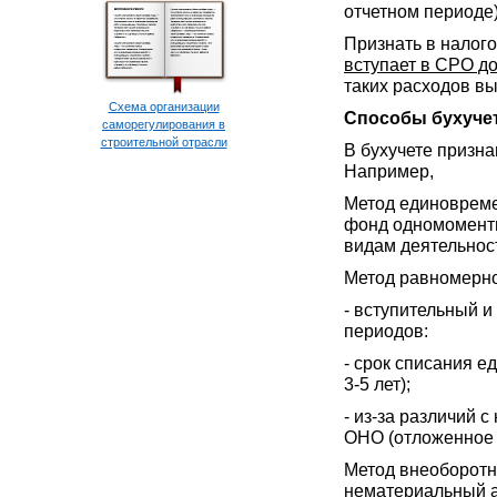
отчетном периоде)
Признать в налог
вступает в СРО д
таких расходов в
Схема организации
Способы бухучет
саморегулирования в
строительной отрасли
В бухучете призн
Например,
Метод единовреме
фонд одномоментн
видам деятельнос
Метод равномерно
- вступительный 
периодов:
- срок списания 
3-5 лет);
- из-за различий 
ОНО (отложенное 
Метод внеоборотн
нематериальный а