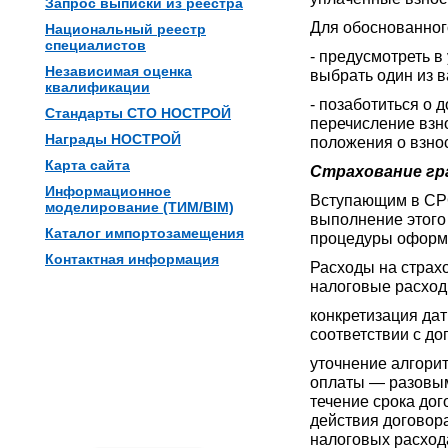
Запрос выписки из реестра
Для обоснованног
Национальный реестр
специалистов
- предусмотреть в
Независимая оценка
выбрать один из в
квалификации
- позаботиться о
Стандарты СТО НОСТРОЙ
перечисление взн
Награды НОСТРОЙ
положения о взнос
Карта сайта
Страхование г
Информационное
Вступающим в СРО
моделирование (ТИМ/BIM)
выполнение этого
Каталог импортозамещения
процедуры оформ
Контактная информация
Расходы на страхо
налоговые расходы
конкретизация дат
соответствии с до
уточнение алгори
оплаты — разовым
течение срока до
действия договора
налоговых расход