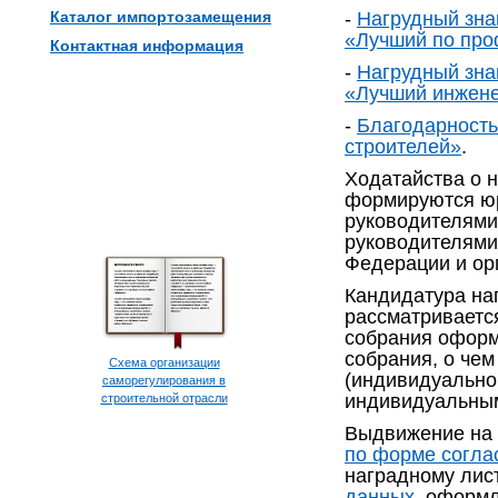
Каталог импортозамещения
-
Нагрудный зна
«Лучший по про
Контактная информация
-
Нагрудный зна
«Лучший инжен
-
Благодарность
строителей»
.
Ходатайства о 
формируются ю
руководителями
руководителями
Федерации и ор
Кандидатура на
рассматриваетс
собрания оформ
собрания, о чем
Схема организации
(индивидуально
саморегулирования в
индивидуальны
строительной отрасли
Выдвижение на 
по форме согл
наградному лис
данных
, оформ