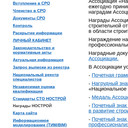
Ассоциация «На
Вступление в СРО
ежегодно прини
Членство в СРО
наградам Ассоц
Документы СРО
Награды Ассоци
строительной от
Контроль
в области строи
Раскрытие информации
Награждение на
ЛИЧНЫЙ КАБИНЕТ
профессиональн
Законодательство и
нормативные акты
Наградные доку
Ассоциации
.
Актуальная информация
В Ассоциации у
Запрос выписки из реестра
Национальный реестр
-
Почетная грам
специалистов
-
Нагрудный зна
Независимая оценка
«Национальное 
квалификации
-
Медаль Ассоци
Стандарты СТО НОСТРОЙ
-
Почетный знак
Награды НОСТРОЙ
в развитие стро
Карта сайта
-
Почетный знак
Информационное
профессионализ
моделирование (ТИМ/BIM)