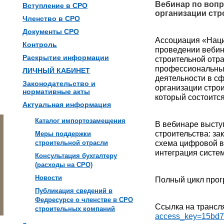
Вебинар по воп
Вступление в СРО
организации стр
Членство в СРО
Документы СРО
Ассоциация «Наци
Контроль
проведении вебин
Раскрытие информации
строительной отр
профессиональны
ЛИЧНЫЙ КАБИНЕТ
деятельности в с
Законодательство и
организации стро
нормативные акты
который состоится
Актуальная информация
Каталог импортозамещения
В вебинаре высту
строительства: з
Меры поддержки
строительной отрасли
схема цифровой в
интеграция систе
Консультация бухгалтеру
(расходы на СРО)
Новости
Полный цикл прог
Публикация сведений в
Федресурсе о членстве в СРО
Ссылка на трансл
строительных компаний
access_key=15bd