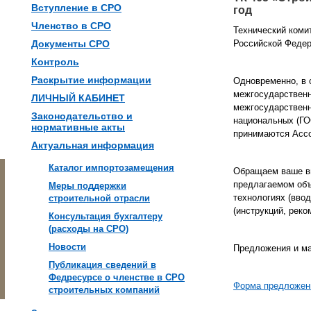
Вступление в СРО
год
Членство в СРО
Технический коми
Документы СРО
Российской Федер
Контроль
Раскрытие информации
Одновременно, в 
межгосударственн
ЛИЧНЫЙ КАБИНЕТ
межгосударственн
Законодательство и
национальных (ГО
нормативные акты
принимаются Ассо
Актуальная информация
Каталог импортозамещения
Обращаем ваше вн
предлагаемом объ
Меры поддержки
технологиях (вво
строительной отрасли
(инструкций, реко
Консультация бухгалтеру
(расходы на СРО)
Новости
Предложения и ма
Публикация сведений в
Федресурсе о членстве в СРО
Форма предложен
строительных компаний