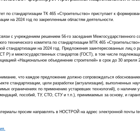
тет по стандартизации ТК 465 «Строительство» приступает к формиров
ации на 2024 год по закрепленным областям деятельности.
связи с учреждением решением 56-го заседания Межгосударственного со
ого технического комитета по стандартизации МТК 465 «Строительство
ой стандартизации на 2024 год. Предложения заинтересованных лиц о 
СТ Р) и межгосударственных стандартов (ГОСТ), в том числе подлежащ
циацией «Национальное объединение строителей» в срок до 30 апреля 2
имание, что каждое предложение должно сопровождаться обоснование
екте стандартизации, цели разработки (актуализации), выполненных на
димых ограничениях по применению устаревших технологий), о наличии 
мендаций, пособий, ТУ, СТО, СТУ и т.п.), принимаемых за основу, и га
териалы просим направлять в НОСТРОЙ на адрес электронной почты tec
ия.