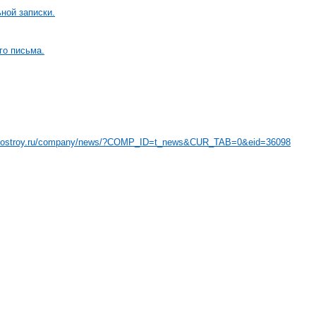
ной записки.
го письма.
//nostroy.ru/company/news/?COMP_ID=t_news&CUR_TAB=0&eid=36098