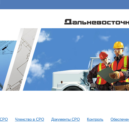
 СРО
Членство в СРО
Документы СРО
Контроль
Обеспечен