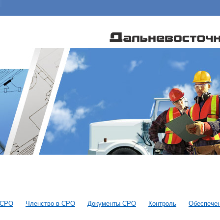
 СРО
Членство в СРО
Документы СРО
Контроль
Обеспечен