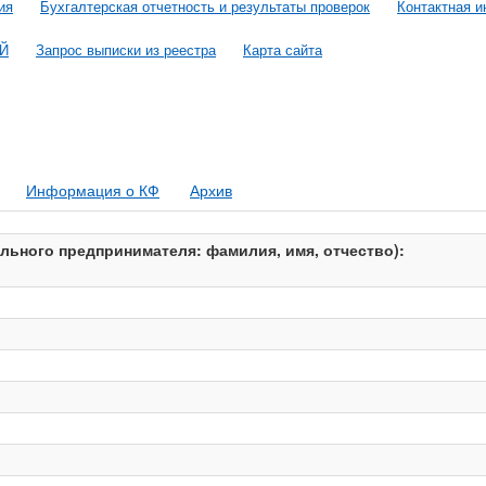
ия
Бухгалтерская отчетность и результаты проверок
Контактная 
ОЙ
Запрос выписки из реестра
Карта сайта
Информация о КФ
Архив
ьного предпринимателя: фамилия, имя, отчество):