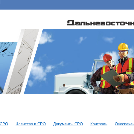
 СРО
Членство в СРО
Документы СРО
Контроль
Обеспечен